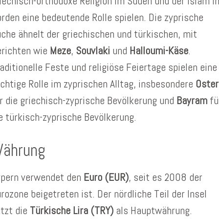
iechisch-orthodoxe Religion im Süden und der Islam i
rden eine bedeutende Rolle spielen. Die zyprische
che ähnelt der griechischen und türkischen, mit
erichten wie
Meze
,
Souvlaki
und
Halloumi-Käse
.
aditionelle Feste und religiöse Feiertage spielen eine
chtige Rolle im zyprischen Alltag, insbesondere
Oster
r die griechisch-zyprische Bevölkerung und
Bayram
fü
e türkisch-zyprische Bevölkerung.
ährung
ypern verwendet den
Euro (EUR)
, seit es 2008 der
rozone beigetreten ist. Der nördliche Teil der Insel
tzt die
Türkische Lira (TRY)
als Hauptwährung.