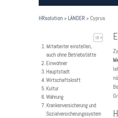
HRsolution
»
LÄNDER
»
Cyprus
E
Mitarbeiter einstellen,
Zy
auch ohne Betriebstätte
M
Einwohner
le
Hauptstadt
nö
Wirtschaftskraft
Be
Kultur
Gr
Währung
Krankenversicherung und
H
Sozialversicherungssystem