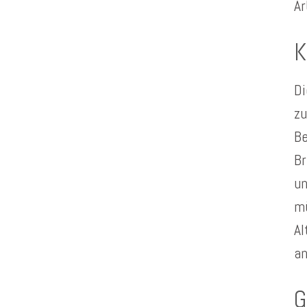
Ar
K
Di
zu
Be
Br
un
mü
Al
an
G