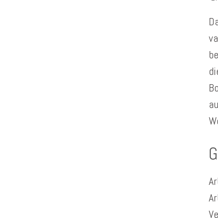
Da
va
be
di
Bo
au
W
G
Ar
Ar
Ve