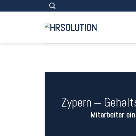
Skip
to
content
Zypern ‒ Gehalt
Mitarbeiter ei