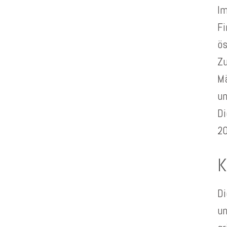
Im
Fi
ös
Zu
Mä
un
Di
20
K
Di
un