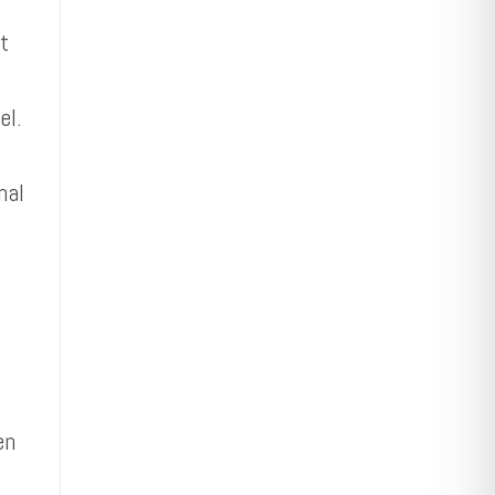
st
el.
nal
en