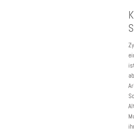
K
S
Zy
ei
is
ab
Ar
So
Al
Mu
ih