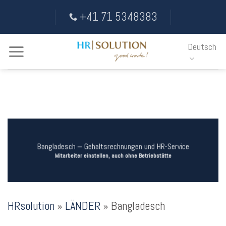
Skip
+41 71 5348383
to
content
Deutsch
Bangladesch ‒ Gehaltsrechnungen und HR-Service
Mitarbeiter einstellen, auch ohne Betriebstätte
HRsolution
»
LÄNDER
»
Bangladesch