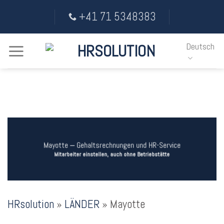
Skip
+41 71 5348383
to
content
Deutsch
Mayotte ‒ Gehaltsrechnungen und HR-Service
Mitarbeiter einstellen, auch ohne Betriebstätte
HRsolution
»
LÄNDER
»
Mayotte