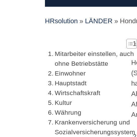
HRsolution
»
LÄNDER
»
Hond
Mitarbeiter einstellen, auch
H
ohne Betriebstätte
(
Einwohner
Hauptstadt
h
Wirtschaftskraft
A
Kultur
A
Währung
A
Krankenversicherung und
Sozialversicherungssystem