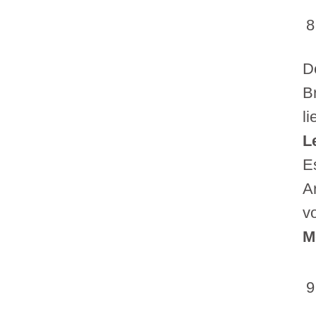
D
B
l
L
E
A
v
M