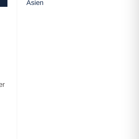
Asien
er