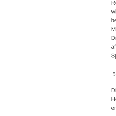
R
w
b
M
D
a
S
D
H
e