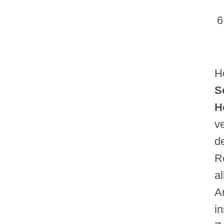
H
S
H
v
d
R
al
A
i