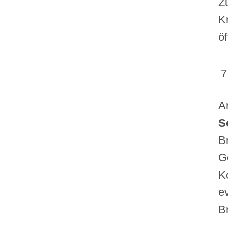
Z
K
ö
A
S
B
G
K
e
B