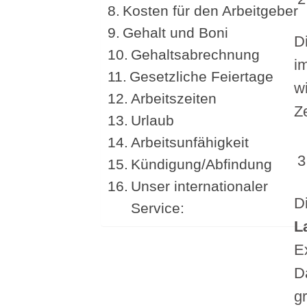
Kosten für den Arbeitgeber
Gehalt und Boni
D
Gehaltsabrechnung
i
Gesetzliche Feiertage
wi
Arbeitszeiten
Z
Urlaub
Arbeitsunfähigkeit
Kündigung/Abfindung
Unser internationaler
D
Service:
L
E
D
g