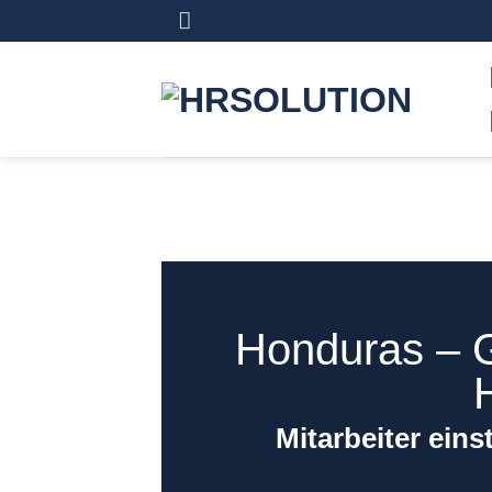
Skip
to
content
Honduras ‒ 
Mitarbeiter eins