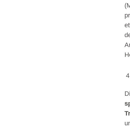
(
p
e
d
A
H
D
s
T
u