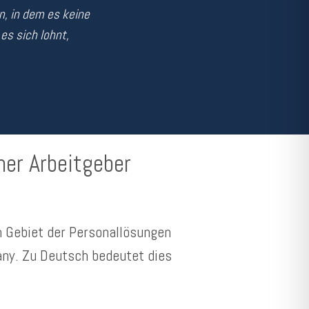
, in dem es keine
es sich lohnt,
her Arbeitgeber
m Gebiet der Personallösungen
any. Zu Deutsch bedeutet dies