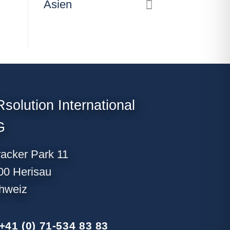
Asien
solution International
G
racker Park 11
00 Herisau
hweiz
+41 (0) 71-534 83 83