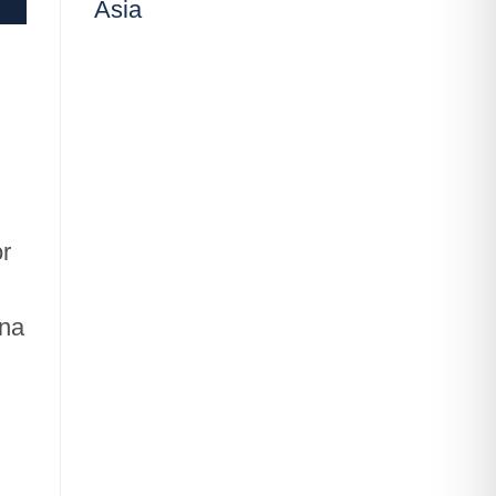
Asia
or
ina