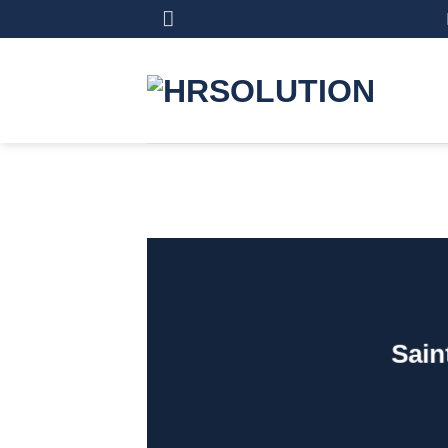
Salta
ai
contenuti
Sain