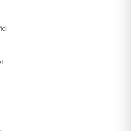
ici
el