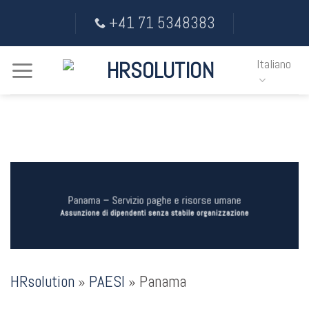
Salta
+41 71 5348383
ai
contenuti
Italiano
Panama – Servizio paghe e risorse umane
Assunzione di dipendenti senza stabile organizzazione
HRsolution
»
PAESI
»
Panama