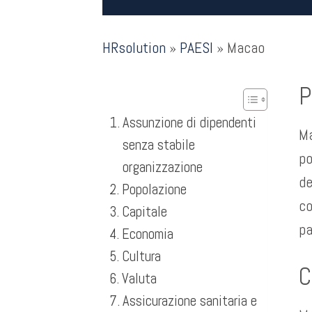
HRsolution
»
PAESI
»
Macao
P
Assunzione di dipendenti
Ma
senza stabile
po
organizzazione
de
Popolazione
co
Capitale
pa
Economia
Cultura
C
Valuta
Assicurazione sanitaria e