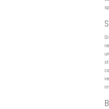
sp
S
Gl
ne
un
st
co
ve
im
B