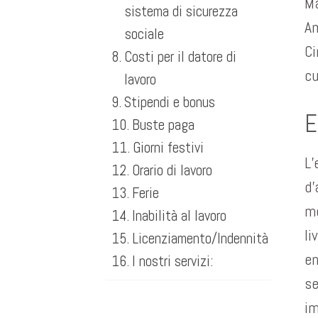
Ma
sistema di sicurezza
Am
sociale
Ci
Costi per il datore di
cu
lavoro
Stipendi e bonus
E
Buste paga
Giorni festivi
L’
Orario di lavoro
d’
Ferie
mo
Inabilità al lavoro
li
Licenziamento/Indennità
en
I nostri servizi:
se
im