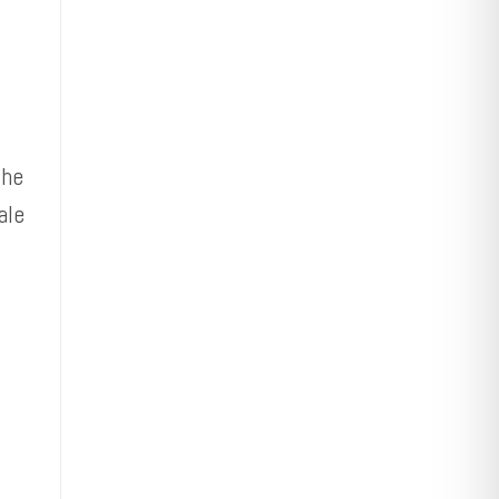
che
ale
i