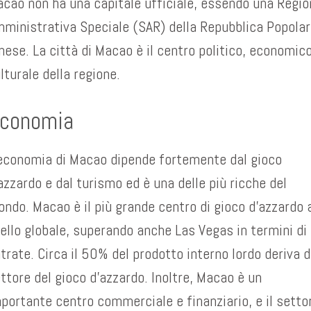
cao non ha una capitale ufficiale, essendo una Regi
ministrativa Speciale (SAR) della Repubblica Popola
nese. La città di Macao è il centro politico, economic
lturale della regione.
conomia
economia di Macao dipende fortemente dal gioco
azzardo e dal turismo ed è una delle più ricche del
ndo. Macao è il più grande centro di gioco d’azzardo 
vello globale, superando anche Las Vegas in termini di
trate. Circa il 50% del prodotto interno lordo deriva d
ttore del gioco d’azzardo. Inoltre, Macao è un
portante centro commerciale e finanziario, e il setto