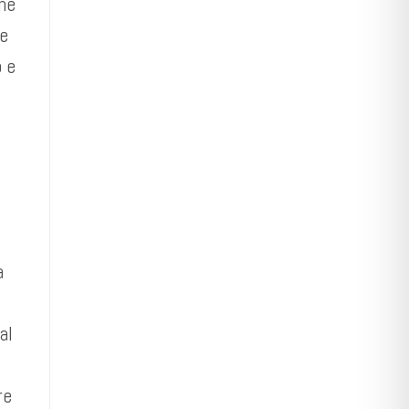
one
re
o e
a
al
re