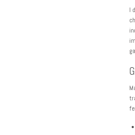
I 
ch
in
im
ga
G
Ma
tr
fe