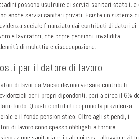
ttadini possono usufruire di servizi sanitari statali, e 
no anche servizi sanitari privati. Esiste un sistema d
evidenza sociale finanziato dai contributi di datori di
voro e lavoratori, che copre pensioni, invalidità,
dennità di malattia e disoccupazione.
osti per il datore di lavoro
datori di lavoro a Macao devono versare contributi
evidenziali per i propri dipendenti, pari a circa il 5% d
lario lordo. Questi contributi coprono la previdenza
ciale e il fondo pensionistico. Oltre agli stipendi, i
tori di lavoro sono spesso obbligati a fornire
sicurazione sanitaria e, in alcuni casi, alloggio e vitto