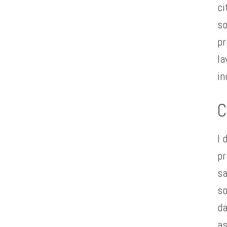
ci
so
pr
la
in
C
I 
pr
sa
so
da
as