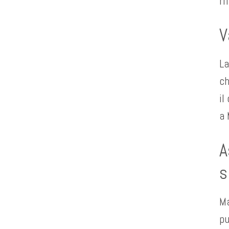
ri
V
La
ch
il
a 
A
s
Ma
pu