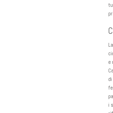
tu
pr
C
La
ci
e 
Ca
di
fe
pa
i 