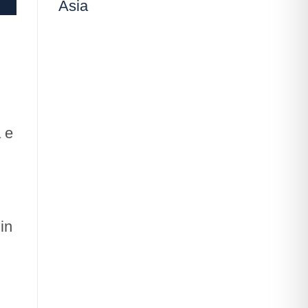
Asia
a e
in