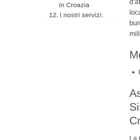
d’a
in Croazia
loc
I nostri servizi:
bur
mil
M
As
Si
C
La 