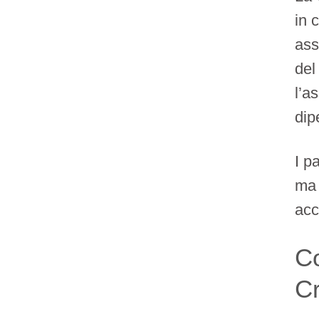
in 
ass
del
l’a
dip
I p
ma 
acc
Co
C