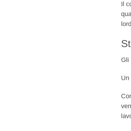
Il 
qua
lor
St
Gli
Un 
Com
ven
lav