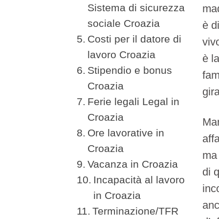
Sistema di sicurezza
mad
sociale Croazia
è d
Costi per il datore di
viv
lavoro Croazia
è l
Stipendio e bonus
fam
Croazia
gir
Ferie legali Legal in
Croazia
Man
Ore lavorative in
aff
Croazia
ma 
Vacanza in Croazia
di 
Incapacità al lavoro
inc
in Croazia
anc
Terminazione/TFR