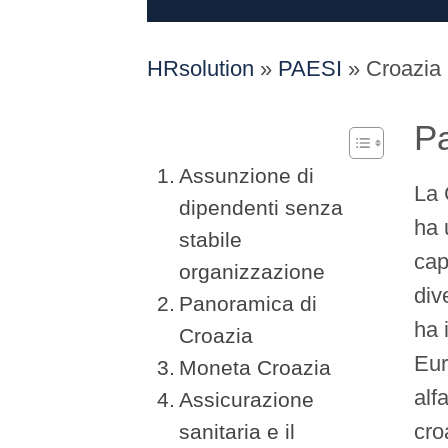
HRsolution
»
PAESI
»
Croazia
P
Assunzione di
La 
dipendenti senza
ha 
stabile
cap
organizzazione
div
Panoramica di
ha 
Croazia
Eur
Moneta Croazia
alf
Assicurazione
cro
sanitaria e il